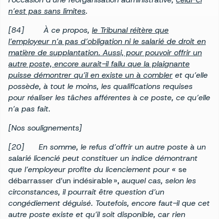
n’est pas sans limites
.
[84]
À ce propos,
le Tribunal réitère que
l’employeur n’a pas d’obligation ni le salarié de droit en
matière de supplantation. Aussi, pour pouvoir offrir un
autre poste, encore aurait-il fallu que la plaignante
puisse démontrer qu’il en existe un à combler
et qu’elle
possède, à tout le moins, les qualifications requises
pour réaliser les tâches afférentes à ce poste, ce qu’elle
n’a pas fait.
[Nos soulignements]
[20]
En somme, le refus d’offrir un autre poste à un
salarié licencié peut constituer un indice démontrant
que l’employeur profite du licenciement pour
«
se
débarrasser d’un indésirable »,
auquel cas, selon les
circonstances, il pourrait être question d’un
congédiement déguisé. Toutefois, encore faut-il que cet
autre poste existe et qu’il soit disponible, car rien