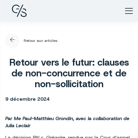
arrow_back
Retour aux articles
Retour vers le futur: clauses
de non-concurrence et de
non-sollicitation
9 décembre 2024
Par Me Paul-Matthieu Grondin, avec la collaboration de
Julia Leclair
La décision
Pitl c. Grégoire
, rendue par la Cour d’appel,