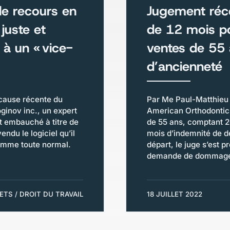
 le recours en
Jugement réce
juste et
de 12 mois po
 à un « vice-
ventes de 55
d’ancienneté
ause récente du
Par Me Paul-Matthieu
oginov inc., un expert
American Orthodontics
t embauché à titre de
de 55 ans, comptant 20
endu le logiciel qu’il
mois d’indemnité de d
 somme toute normal.
départ, le juge s’est 
demande de dommages 
LETS / DROIT DU TRAVAIL
18 JUILLET 2022