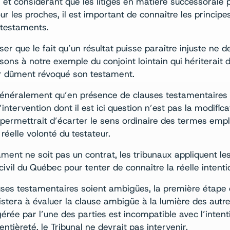
 et considérant que les litiges en matière successorale 
r les proches, il est important de connaître les principe
 testaments.
er que le fait qu’un résultat puisse paraître injuste ne d
sons à notre exemple du conjoint lointain qui hériterait d
ir dûment révoqué son testament.
généralement qu’en présence de clauses testamentaires
L’intervention dont il est ici question n’est pas la modifi
i permettrait d’écarter le sens ordinaire des termes emp
réelle volonté du testateur.
tament ne soit pas un contrat, les tribunaux appliquent le
civil du Québec pour tenter de connaître la réelle intenti
ses testamentaires soient ambigües, la première étape d
istera à évaluer la clause ambigüe à la lumière des autr
ggérée par l’une des parties est incompatible avec l’inte
tièreté, le Tribunal ne devrait pas intervenir.