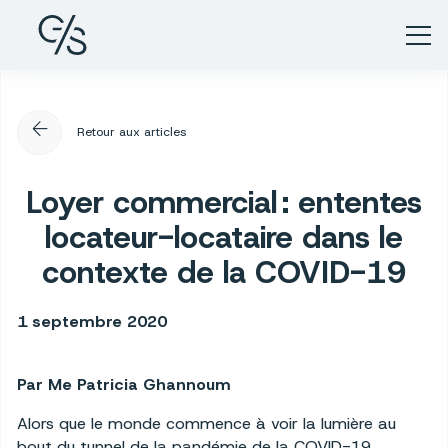
arrow_back
Retour aux articles
Loyer commercial : ententes
locateur-locataire dans le
contexte de la COVID-19
1 septembre 2020
Par Me Patricia Ghannoum
Alors que le monde commence à voir la lumière au
bout du tunnel de la pandémie de la COVID-19,