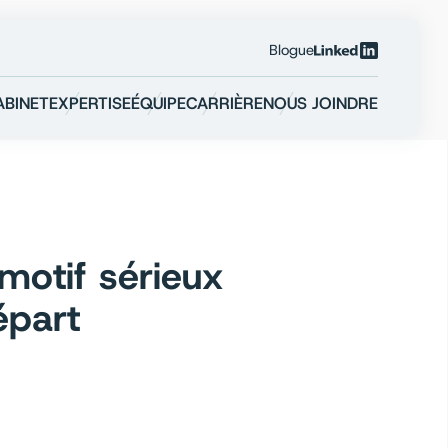
Blogue
Linkedin
ABINET
EXPERTISE
ÉQUIPE
CARRIÈRE
NOUS JOINDRE
motif sérieux
épart