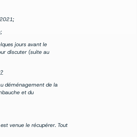
 2021;
;
lques jours avant le
ur discuter (suite au
s?
é au déménagement de la
embauche et du
est venue le récupérer. Tout