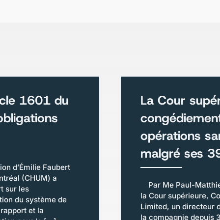
icle 1601 du
La Cour supér
obligations
congédiement 
opérations sa
malgré ses 39
ion d’Émilie Faubert
ontréal (CHUM) a
Par Me Paul-Matthieu
t sur les
la Cour supérieure, Co
tion du système de
Limited, un directeur 
rapport et la
la compagnie depuis 39