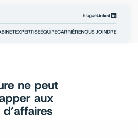
Blogue
Linkedin
ABINET
EXPERTISE
ÉQUIPE
CARRIÈRE
NOUS JOINDRE
ure ne peut
happer aux
d’affaires