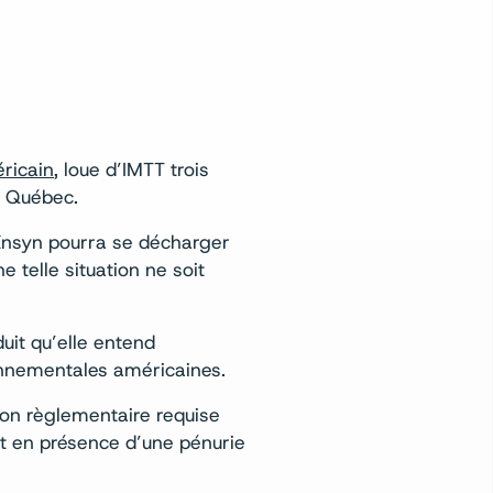
éricain
, loue d’IMTT trois
e Québec.
’Ensyn pourra se décharger
e telle situation ne soit
uit qu’elle entend
ronnementales américaines.
tion règlementaire requise
st en présence d’une pénurie