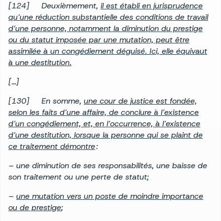
[124] Deuxièmement,
il est établi en jurisprudence
qu’une réduction substantielle des conditions de travail
d’une personne, notamment la diminution du prestige
ou du statut imposée par une mutation, peut être
assimilée à un congédiement déguisé. Ici, elle équivaut
à une destitution.
[…]
[130] En somme,
une cour de justice est fondée,
selon les faits d’une affaire, de conclure à l’existence
d’un congédiement, et, en l’occurrence, à l’existence
d’une destitution, lorsque la personne qui se plaint de
ce traitement démontre
:
– une diminution de ses responsabilités, une baisse de
son traitement ou une perte de statut;
–
une mutation vers un poste de moindre importance
ou de prestige
;