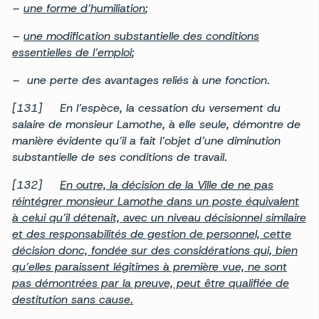
–
une forme d’humiliation
;
–
une modification substantielle des conditions
essentielles de l’emploi
;
– une perte des avantages reliés à une fonction.
[131] En l’espèce, la cessation du versement du
salaire de monsieur Lamothe, à elle seule, démontre de
manière évidente qu’il a fait l’objet d’une diminution
substantielle de ses conditions de travail.
[132]
En outre, la décision de la Ville de ne pas
réintégrer monsieur Lamothe dans un poste équivalent
à celui qu’il détenait, avec un niveau décisionnel similaire
et des responsabilités de gestion de personnel, cette
décision donc, fondée sur des considérations qui, bien
qu’elles paraissent légitimes à première vue, ne sont
pas démontrées par la preuve, peut être qualifiée de
destitution sans cause.