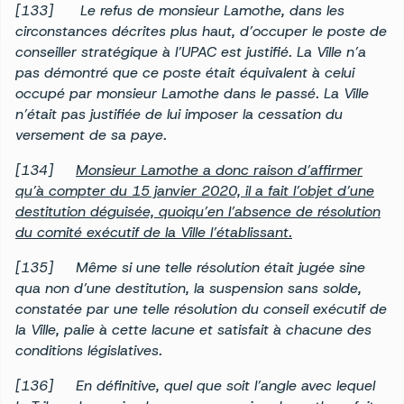
[133] Le refus de monsieur Lamothe, dans les
circonstances décrites plus haut, d’occuper le poste de
conseiller stratégique à l’UPAC est justifié. La Ville n’a
pas démontré que ce poste était équivalent à celui
occupé par monsieur Lamothe dans le passé. La Ville
n’était pas justifiée de lui imposer la cessation du
versement de sa paye.
[134]
Monsieur Lamothe a donc raison d’affirmer
qu’à compter du 15 janvier 2020, il a fait l’objet d’une
destitution déguisée, quoiqu’en l’absence de résolution
du comité exécutif de la Ville l’établissant.
[135] Même si une telle résolution était jugée sine
qua non d’une destitution, la suspension sans solde,
constatée par une telle résolution du conseil exécutif de
la Ville, palie à cette lacune et satisfait à chacune des
conditions législatives.
[136] En définitive, quel que soit l’angle avec lequel