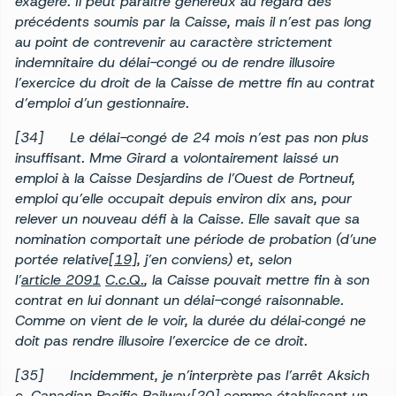
exagéré. Il peut paraître généreux au regard des
précédents soumis par la Caisse, mais il n’est pas long
au point de contrevenir au caractère strictement
indemnitaire du délai-congé ou de rendre illusoire
l’exercice du droit de la Caisse de mettre fin au contrat
d’emploi d’un gestionnaire.
[34] Le délai-congé de 24 mois n’est pas non plus
insuffisant. Mme Girard a volontairement laissé un
emploi à la Caisse Desjardins de l’Ouest de Portneuf,
emploi qu’elle occupait depuis environ dix ans, pour
relever un nouveau défi à la Caisse. Elle savait que sa
nomination comportait une période de probation (d’une
portée relative
[19]
, j’en conviens) et, selon
l’
article 2091
C.c.Q.
, la Caisse pouvait mettre fin à son
contrat en lui donnant un délai-congé raisonnable.
Comme on vient de le voir, la durée du délai‑congé ne
doit pas rendre illusoire l’exercice de ce droit.
[35] Incidemment, je n’interprète pas l’arrêt Aksich
c. Canadian Pacific Railway
[20]
comme établissant un